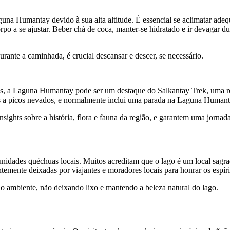
una Humantay devido à sua alta altitude. É essencial se aclimatar ade
rpo a se ajustar. Beber chá de coca, manter-se hidratado e ir devagar d
urante a caminhada, é crucial descansar e descer, se necessário.
s, a Laguna Humantay pode ser um destaque do Salkantay Trek, uma ro
es a picos nevados, e normalmente inclui uma parada na Laguna Humant
sights sobre a história, flora e fauna da região, e garantem uma jornad
unidades quéchuas locais. Muitos acreditam que o lago é um local sag
temente deixadas por viajantes e moradores locais para honrar os espír
eio ambiente, não deixando lixo e mantendo a beleza natural do lago.