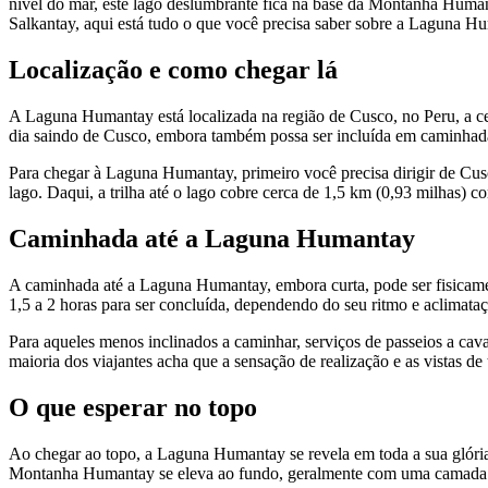
nível do mar, este lago deslumbrante fica na base da Montanha Huma
Salkantay, aqui está tudo o que você precisa saber sobre a Laguna H
Localização e como chegar lá
A Laguna Humantay está localizada na região de Cusco, no Peru, a ce
dia saindo de Cusco, embora também possa ser incluída em caminhada
Para chegar à Laguna Humantay, primeiro você precisa dirigir de Cusc
lago. Daqui, a trilha até o lago cobre cerca de 1,5 km (0,93 milhas
Caminhada até a Laguna Humantay
A caminhada até a Laguna Humantay, embora curta, pode ser fisicament
1,5 a 2 horas para ser concluída, dependendo do seu ritmo e aclimataçã
Para aqueles menos inclinados a caminhar, serviços de passeios a ca
maioria dos viajantes acha que a sensação de realização e as vistas de
O que esperar no topo
Ao chegar ao topo, a Laguna Humantay se revela em toda a sua glória
Montanha Humantay se eleva ao fundo, geralmente com uma camada de