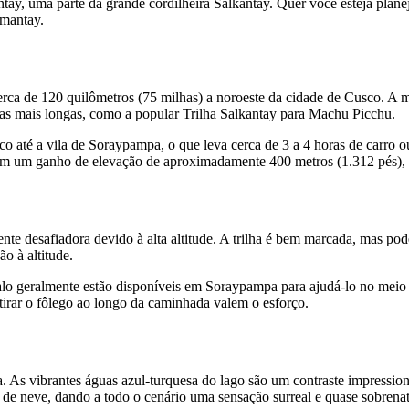
ntay, uma parte da grande cordilheira Salkantay. Quer você esteja pl
umantay.
rca de 120 quilômetros (75 milhas) a noroeste da cidade de Cusco. A m
s mais longas, como a popular Trilha Salkantay para Machu Picchu.
o até a vila de Soraypampa, o que leva cerca de 3 a 4 horas de carro 
) com um ganho de elevação de aproximadamente 400 metros (1.312 pés)
e desafiadora devido à alta altitude. A trilha é bem marcada, mas pod
o à altitude.
valo geralmente estão disponíveis em Soraypampa para ajudá-lo no meio
 tirar o fôlego ao longo da caminhada valem o esforço.
. As vibrantes águas azul-turquesa do lago são um contraste impressio
 neve, dando a todo o cenário uma sensação surreal e quase sobrenat