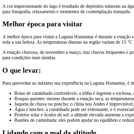
A cor impressionante do lago é resultado de depósitos minerais na águ
para fotografia, relaxamento e momentos de contemplação tranquila.
Melhor época para visitar
A melhor época para visitar a Laguna Humantay é durante a estação se
toda a sua beleza. As temperaturas diurnas na região variam de 15 °C 
A estação chuvosa, de novembro a março, traz chuvas frequentes e pode
para condições mais úmidas.
O que levar:
Para aproveitar ao máximo sua experiência na Laguna Humantay, é impor
Botas de caminhada confortáveis: a trilha é íngreme e rochosa, e
Roupas quentes: mesmo durante a estação seca, as temperaturas
Jaqueta de chuva ou poncho: o clima nos Andes é imprevisível,
Água e lanches: a caminhada pode ser extenuante, e é essencial
Protetor solar e óculos de sol: a altitude elevada aumenta a exp
Bastões de caminhada: eles podem ajudar no equilíbrio e reduzir
Lidando com o mal da altitude