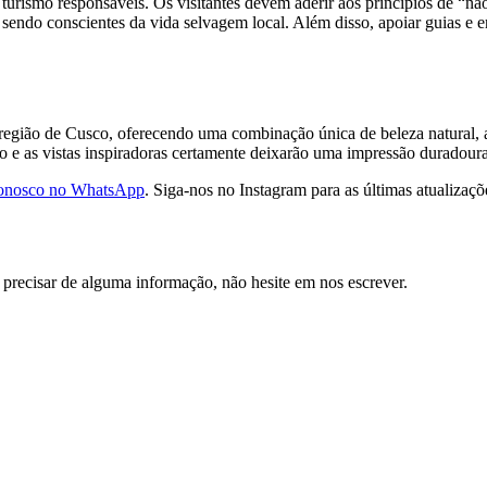
urismo responsáveis. Os visitantes devem aderir aos princípios de “não
 sendo conscientes da vida selvagem local. Além disso, apoiar guias e 
egião de Cusco, oferecendo uma combinação única de beleza natural, av
go e as vistas inspiradoras certamente deixarão uma impressão duradoura
conosco no WhatsApp
. Siga-nos no Instagram para as últimas atualizaçõ
e precisar de alguma informação, não hesite em nos escrever.