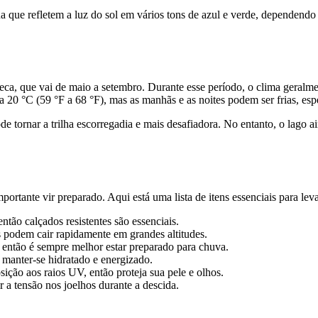
a que refletem a luz do sol em vários tons de azul e verde, dependendo 
ca, que vai de maio a setembro. Durante esse período, o clima geralme
a 20 °C (59 °F a 68 °F), mas as manhãs e as noites podem ser frias, esp
 tornar a trilha escorregadia e mais desafiadora. No entanto, o lago ai
tante vir preparado. Aqui está uma lista de itens essenciais para leva
ntão calçados resistentes são essenciais.
 podem cair rapidamente em grandes altitudes.
 então é sempre melhor estar preparado para chuva.
 manter-se hidratado e energizado.
osição aos raios UV, então proteja sua pele e olhos.
 a tensão nos joelhos durante a descida.