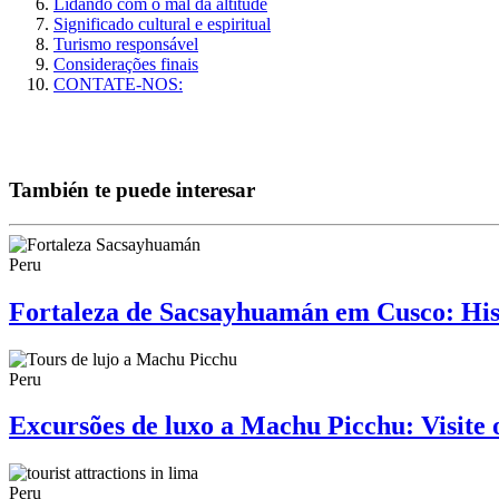
Lidando com o mal da altitude
Significado cultural e espiritual
Turismo responsável
Considerações finais
CONTATE-NOS:
También te puede interesar
Peru
Fortaleza de Sacsayhuamán em Cusco: Histó
Peru
Excursões de luxo a Machu Picchu: Visite o
Peru