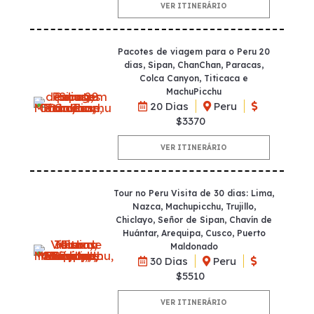
VER ITINERÁRIO
Pacotes de viagem para o Peru 20
dias, Sipan, ChanChan, Paracas,
Colca Canyon, Titicaca e
MachuPicchu
20 Dias
Peru
$3370
VER ITINERÁRIO
Tour no Peru Visita de 30 dias: Lima,
Nazca, Machupicchu, Trujillo,
Chiclayo, Señor de Sipan, Chavín de
Huántar, Arequipa, Cusco, Puerto
Maldonado
30 Dias
Peru
$5510
VER ITINERÁRIO