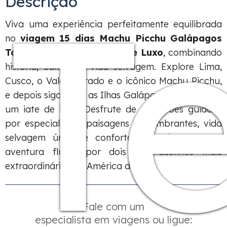
T
Descrição
Viva uma experiência perfeitamente equilibrada
no
viagem 15 dias Machu Picchu Galápagos
Tour 2027 | Uma Viagem de Luxo
, combinando
história, cultura e vida selvagem. Explore Lima,
Cusco, o Vale Sagrado e o icônico Machu Picchu,
e depois siga para as Ilhas Galápagos a bordo de
um iate de luxo. Desfrute de excursões guiadas
por especialistas, paisagens deslumbrantes, vida
selvagem única e conforto refinado em uma
aventura fluida por dois dos destinos mais
extraordinários da América do Sul.
Fale com um
especialista em viagens ou ligue: