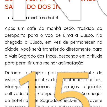
SAGRADO DOS INCAS
Café da manhã no hotel.
Após um café da manhã cedo, traslado ao
aeroporto para o voo de Lima a Cusco. Na
chegada a Cusco, em vez de permanecer na
cidade, você será transferido diretamente para
15
o Vale Sagrado dos Incas, descendo em altitude
para permitir uma melhor aclimatação.
Durante o trajeto panorâmico, desfrute de
vistas deslumbrantes das montanhas andinas,
vilarejos tradicionais e terraços agrícolas
cultivados desde a época dos Incas. Ao chegar
ao hotel no Vale Sagrado, check-in e aproveite