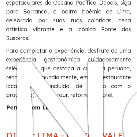
espetaculares do Oceano Pacífico. Depois, siga
para Barranco, o bairro boêmio de Lima,
celebrado por suas ruas coloridas, cena
N
artística vibrante e a icônica Ponte dos
Suspiros.
Para completar a experiência, desfrute de uma
experiência gastronômica cuidadosamente
selecionada, que destaca a culinária peruana,
reconhecida mundialmente, em um restaurante
local (almoço incluído, de acordo com o
programa). Após o tour, retorno ao hotel.
Pernoite em Lima.
DIA 03: LIMA – CUSCO – VALE