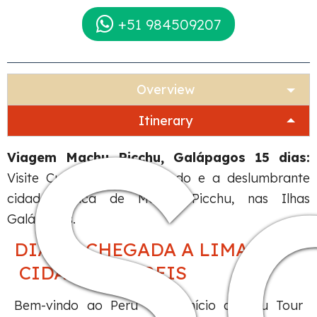
+51 984509207
S
Overview
Itinerary
Viagem Machu Picchu, Galápagos 15 dias:
Visite Cusco, o Vale Sagrado e a deslumbrante
cidadela inca de Machu Picchu, nas Ilhas
Galápagos.
DIA 01: CHEGADA A LIMA
CIDADE DOS REIS
Bem-vindo ao Peru e ao início do seu Tour