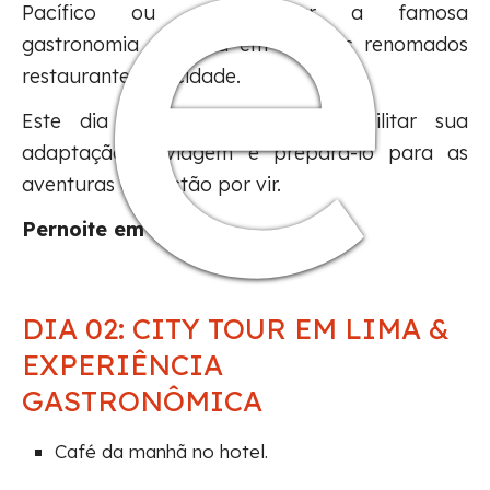
e
Pacífico ou experimentar a famosa
gastronomia peruana em um dos renomados
restaurantes da cidade.
Este dia foi planejado para facilitar sua
adaptação à viagem e prepará-lo para as
aventuras que estão por vir.
Pernoite em Lima.
DIA 02: CITY TOUR EM LIMA &
EXPERIÊNCIA
GASTRONÔMICA
Café da manhã no hotel.