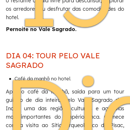
o restante do dia livre para descansar, explorar
os arredores ou desfrutar das comodidades do
hotel.
Pernoite no Vale Sagrado.
Di
DIA 04: TOUR PELO VALE
SAGRADO
Café da manhã no hotel.
Após o café da manhã, saída para um tour
guiado de dia inteiro pelo Vale Sagrado dos
Incas, uma das regiões culturais e agrícolas
mais importantes do Império Inca. Comece
com a visita ao Sítio Arqueológico de Pisac,