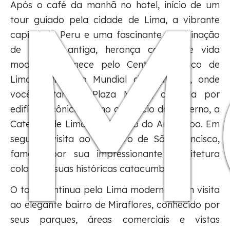
M
Após o café da manhã no hotel, início de um
tour guiado pela cidade de Lima, a vibrante
capital do Peru e uma fascinante combinação
de história antiga, herança colonial e vida
moderna. Comece pelo Centro Histórico de
Lima, Patrimônio Mundial da UNESCO, onde
você visitará a Plaza Mayor, cercada por
edifícios icônicos como o Palácio do Governo, a
Catedral de Lima e o Palácio do Arcebispo. Em
seguida, visita ao Mosteiro de São Francisco,
famoso por sua impressionante arquitetura
colonial e suas históricas catacumbas.
O tour continua pela Lima moderna, com visita
ao elegante bairro de Miraflores, conhecido por
seus parques, áreas comerciais e vistas