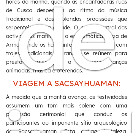
de
horas da manhã, quando as encantadoras ruas
de Cusco despertam ao ritmo da música
tradicional e das coloridas procissões que
serpenteiam pela cidade. O ponto central das
actividades matinais é a emblemática Plaza de
Armas, onde os habitantes locais, vestidos com
trajes tradicionais vibrantes, se reúnem para
prestar homenagem a Inti com danças
animadas, música e oferendas.
VIAGEM A SACSAYHUAMAN:
À medida que a manhã avança, as festividades
assumem um tom mais solene com uma
procissão cerimonial que conduz os
participantes ao imponente sítio arqueológico
de Sacsayhuaman. Esta antiga fortaleza,