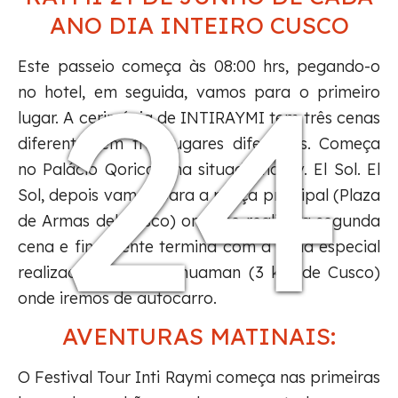
ANO DIA INTEIRO CUSCO
24
Este passeio começa às 08:00 hrs, pegando-o
no hotel, em seguida, vamos para o primeiro
lugar. A cerimónia de INTIRAYMI tem três cenas
diferentes em três lugares diferentes. Começa
no Palácio Qoricancha situado na Av. El Sol. El
Sol, depois vamos para a praça principal (Plaza
de Armas del Cusco) onde se realiza a segunda
cena e finalmente termina com a cena especial
realizada em Sacsayhuaman (3 km de Cusco)
onde iremos de autocarro.
AVENTURAS MATINAIS:
O Festival Tour Inti Raymi começa nas primeiras