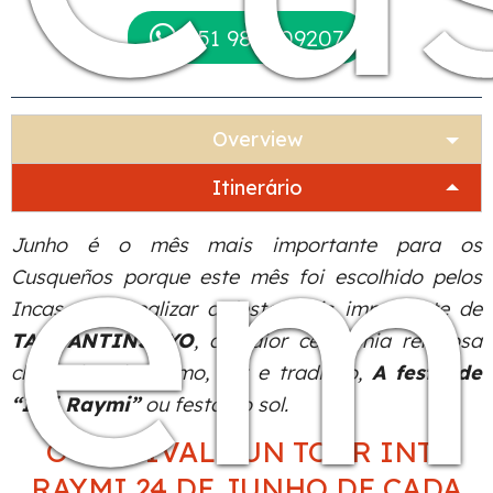
+51 984509207
Overview
em
Itinerário
Junho é o mês mais importante para os
Cusqueños porque este mês foi escolhido pelos
Incas para realizar a festa mais importante de
TAHUANTINSUYO
, a maior cerimônia religiosa
cheia de misticismo, cor e tradição,
A festa de
“Inti Raymi”
ou festa do sol.
O FESTIVAL SUN TOUR INTI
RAYMI 24 DE JUNHO DE CADA