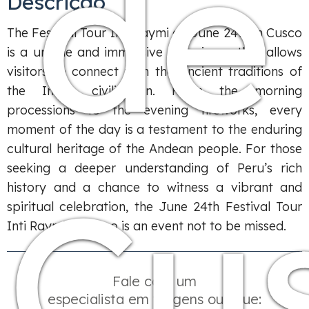
de
Descrição
The Festival Tour Inti Raymi on June 24th in Cusco
is a unique and immersive experience that allows
visitors to connect with the ancient traditions of
the Incan civilization. From the morning
processions to the evening fireworks, every
moment of the day is a testament to the enduring
cultural heritage of the Andean people. For those
seeking a deeper understanding of Peru’s rich
Cu
history and a chance to witness a vibrant and
spiritual celebration, the June 24th Festival Tour
Inti Raymi in Cusco is an event not to be missed.
Fale com um
especialista em viagens ou ligue: