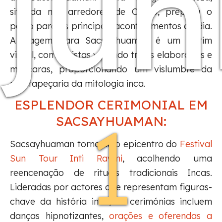
ju
situada nos arredores de Cusco, prepara o
palco para os principais acontecimentos do dia.
A viagem para Sacsayhuaman é um festim
visual, com artistas vestindo trajes elaborados e
máscaras, proporcionando um vislumbre da
rica tapeçaria da mitologia inca.
ESPLENDOR CERIMONIAL EM
1
SACSAYHUAMAN:
Sacsayhuaman torna-se o epicentro do
Festival
Sun Tour Inti Raymi
, acolhendo uma
reencenação de rituais tradicionais Incas.
Lideradas por actores que representam figuras-
chave da história inca, as cerimónias incluem
danças hipnotizantes,
orações e oferendas a