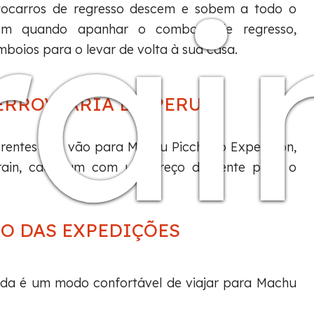
rai
tocarros de regresso descem e sobem a todo o
ém quando apanhar o comboio de regresso,
boios para o levar de volta à sua casa.
ERROVIÁRIA DO PERU
erentes que vão para Machu Picchu: o Expedition,
ain, cada um com um preço diferente para o
O DAS EXPEDIÇÕES
inda é um modo confortável de viajar para Machu