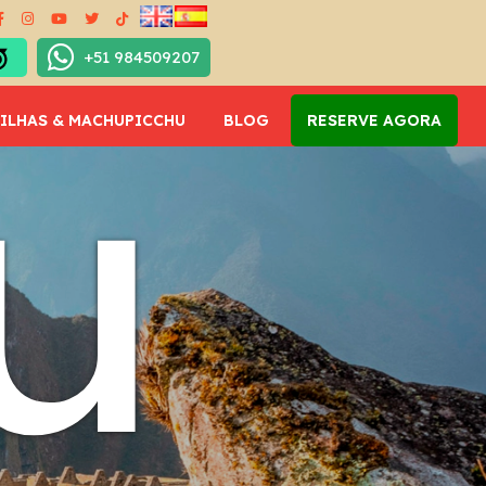
+51 984509207
u
ILHAS & MACHUPICCHU
BLOG
RESERVE AGORA