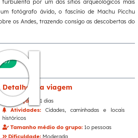
urbulenta por um dos sítios arqueológicos mais
a
um fotógrafo ávido, o fascínio de Machu Picchu
obre os Andes, trazendo consigo as descobertas do
207
Detalhes da viagem
Duração:
01 dias
Atividades:
Cidades, caminhadas e locais
históricos
Tamanho médio do grupo:
1o pessoas
Dificuldade:
Moderada