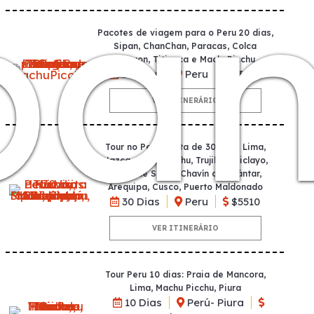
pa
Pacotes de viagem para o Peru 20 dias,
Sipan, ChanChan, Paracas, Colca
Canyon, Titicaca e MachuPicchu
20 Dias
Peru
$3370
VER ITINERÁRIO
Tour no Peru Visita de 30 dias: Lima,
Nazca, Machupicchu, Trujillo, Chiclayo,
Señor de Sipan, Chavín de Huántar,
Arequipa, Cusco, Puerto Maldonado
30 Dias
Peru
$5510
VER ITINERÁRIO
Tour Peru 10 dias: Praia de Mancora,
Lima, Machu Picchu, Piura
10 Dias
Perú- Piura