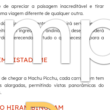
om
 de apreciar a paisagem inacreditável e tirar
uma viagem diferente de qualquer outra.
 pessoal altamente treinado irá servir-lhe uma
ito com ingredientes andinos. Se desejar, poderá
do, oferecendo-lhe tudo o que necessita para a
EM VISTADOME
l de chegar a Machu Picchu, cada carruagem tem
ores alargadas, permitindo vistas panorâmicas do
.
O HIRAM BINGHAM