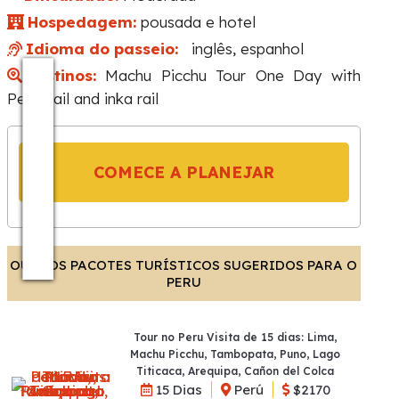
l
Hospedagem:
pousada e hotel
Idioma do passeio:
inglês, espanhol
Destinos:
Machu Picchu Tour One Day with
Peru Rail and inka rail
COMECE A PLANEJAR
OUTROS PACOTES TURÍSTICOS SUGERIDOS PARA O
PERU
Tour no Peru Visita de 15 dias: Lima,
Machu Picchu, Tambopata, Puno, Lago
Titicaca, Arequipa, Cañon del Colca
15 Dias
Perú
$2170