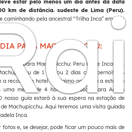
Rai
 deve estar pelo menos um dia antes da data
00 km de distância. sudeste de Lima (Peru).
e caminhando pela ancestral “Trilha Inca” em dois
o de Trem.
DIA PARA MACHU PICCHU:
e vão para Machupicchu: Peru Rail e Inca Rail.
achupicchu de 1 dia ou 2 dias com pernoite. A
 recolha no hotel e dirigimo-nos para a estação
mos uma média de 4 horas de Cusco para Aguas
O nosso guia estará à sua espera na estação de
a de Machupicchu. Aqui teremos uma visita guiada
adela Inca.
r fotos e, se desejar, pode ficar um pouco mais de