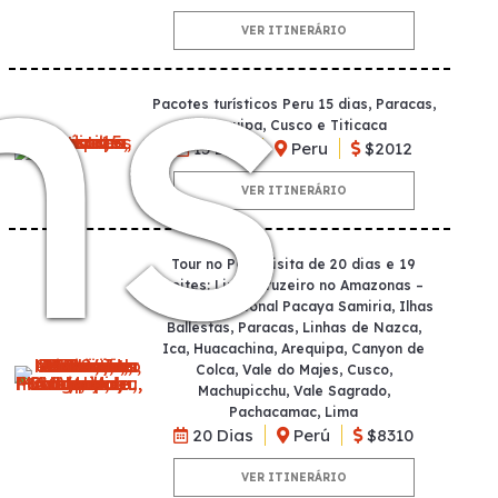
ns
VER ITINERÁRIO
Pacotes turísticos Peru 15 dias, Paracas,
Arequipa, Cusco e Titicaca
15 Dias
Peru
$2012
VER ITINERÁRIO
Tour no Peru Visita de 20 dias e 19
noites: Lima, Cruzeiro no Amazonas –
Reserva Nacional Pacaya Samiria, Ilhas
Ballestas, Paracas, Linhas de Nazca,
Ica, Huacachina, Arequipa, Canyon de
Colca, Vale do Majes, Cusco,
Machupicchu, Vale Sagrado,
Pachacamac, Lima
20 Dias
Perú
$8310
VER ITINERÁRIO