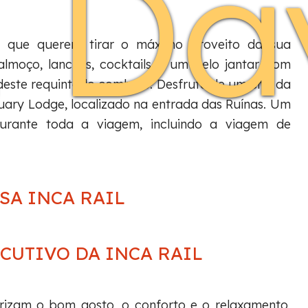
1 Da
 que querem tirar o máximo proveito da sua
lmoço, lanches, cocktails e um belo jantar com
 deste requintado comboio. Desfrute de um chá da
ary Lodge, localizado na entrada das Ruínas. Um
durante toda a viagem, incluindo a viagem de
SA INCA RAIL
CUTIVO DA INCA RAIL
iorizam o bom gosto, o conforto e o relaxamento,