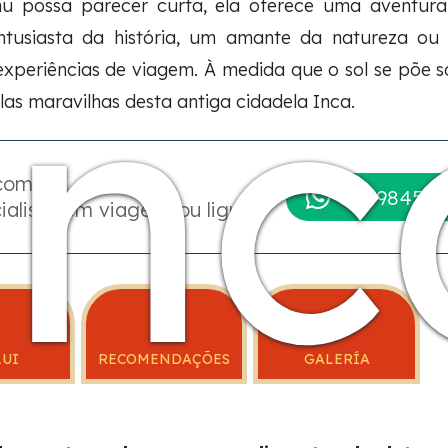
possa parecer curta, ela oferece uma aventura t
Inc
ntusiasta da história, um amante da natureza ou 
xperiências de viagem. À medida que o sol se põe s
as maravilhas desta antiga cidadela Inca.
 com um
+51 984509
ialista em viagens ou ligue:
LUI
RECOMENDAÇÕES
GALERÍA