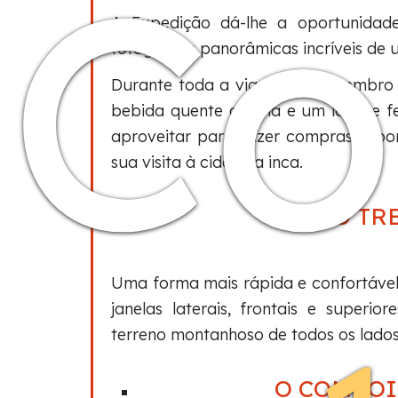
C
A Expedição dá-lhe a oportunidade
fotografias panorâmicas incríveis de 
Durante toda a viagem, um membro do
bebida quente ou fria e um lanche fe
aproveitar para fazer compras a bor
sua visita à cidadela inca.
O TR
Uma forma mais rápida e confortáve
janelas laterais, frontais e superi
terreno montanhoso de todos os lados
O COMBOI