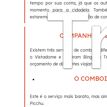
T
tempo por sua conta, já que os au
momento para a cidadela. Tamb
estaremos à espera na estação de com
COMPANHIA F
Existem três serviços de comboio dif
o Vistadome e o Hiram Bingham Tr
orçamento de diferentes viajantes.
O COMBOI
Este é o serviço mais barato, mas a
Picchu.