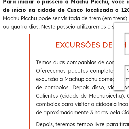
Para iniciar o passeio a Machu Picchu, você
de início na cidade de Cusco localizada a 12
Machu Picchu pode ser visitada de trem (em trens) 
ou quatro dias. Neste passeio utilizaremos o serviç
EXCURSÕES DE UM 
Temos duas companhias de comboio qu
Oferecemos pacotes completos de M
excursão a Machupicchu começa com a
de comboios. Depois disso, viaja
Calientes (cidade de Machupicchu). 
comboios para visitar a cidadela inc
de aproximadamente 3 horas pela Cid
Depois, teremos tempo livre para tira