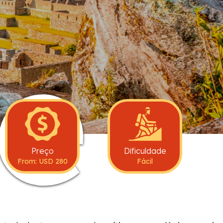
 e
Preço
Dificuldade
From: USD 280
Fácil