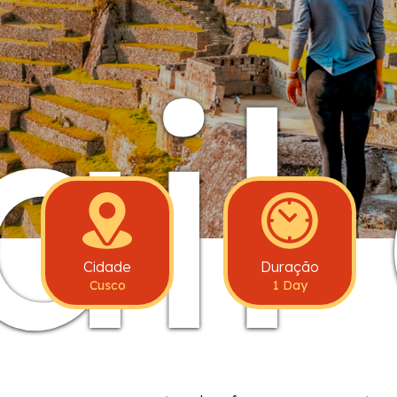
ail
Cidade
Duração
Cusco
1 Day