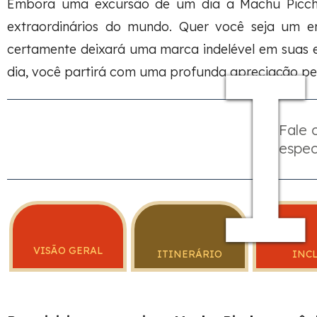
Embora uma excursão de um dia a Machu Picchu 
extraordinários do mundo. Quer você seja um e
certamente deixará uma marca indelével em suas e
dia, você partirá com uma profunda apreciação pel
Fale
espec
VISÃO GERAL
ITINERÁRIO
INC