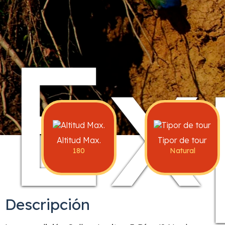
Ex
Altitud Max.
Tipor de tour
180
Natural
Descripción