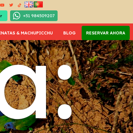
+51 984509207
a:
INATAS & MACHUPICCHU
BLOG
RESERVAR AHORA