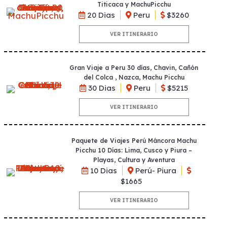
Titicaca y MachuPicchu
20 Dias
Peru
$3260
VER ITINERARIO
Gran Viaje a Peru 30 días, Chavin, Cañón
del Colca , Nazca, Machu Picchu
30 Dias
Peru
$5215
VER ITINERARIO
Paquete de Viajes Perú Máncora Machu
Picchu 10 Días: Lima, Cusco y Piura –
Playas, Cultura y Aventura
10 Dias
Perú- Piura
$1665
VER ITINERARIO