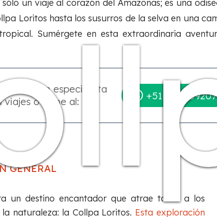
 sólo un viaje al corazón del Amazonas; es una odis
oll
llpa Loritos hasta los susurros de la selva en una c
a tropical. Sumérgete en esta extraordinaria avent
able con un especialista
+51 984509207
 viajes o llame al:
N GENERAL
a un destino encantador que atrae tanto a los
a naturaleza: la Collpa Loritos.
Esta exploración