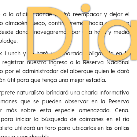
 Di
o a la oficina donde podrá reempacar y dejar el
ro almacén; luego, continuaremos hacia el puerto
 desde donde navegaremos por una hora y media
olodge.
x Lunch y se hará una parada obligatoria en la
a registrar nuestro ingreso a la Reserva Nacional
o por el administrador del albergue quien le dará
n útil para que tenga una mejor estadía.
prete naturalista brindará una charla informativa
caimanes que se pueden observar en la Reserva
r más sobre esta especie amenazada. Cena.
ara iniciar la búsqueda de caimanes en el río
sta utilizará un faro para ubicarlos en las orillas
tancia considerable.