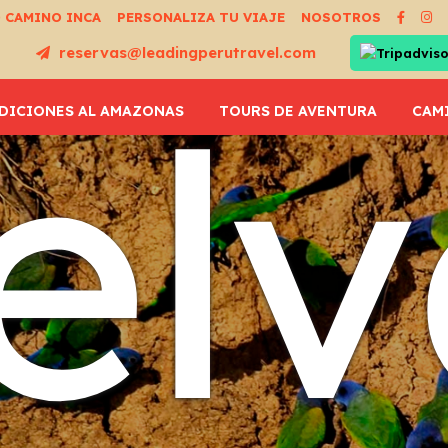
 CAMINO INCA
PERSONALIZA TU VIAJE
NOSOTROS
reservas@leadingperutravel.com
elv
DICIONES AL AMAZONAS
TOURS DE AVENTURA
CAM