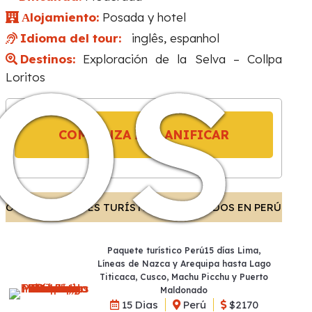
tos
lojamiento:
Posada y hotel
A
Idioma del tour:
inglês, espanhol
Destinos:
Exploración de la Selva – Collpa
Loritos
COMIENZA A PLANIFICAR
OTROS PAQUETES TURÍSTICOS SUGERIDOS EN PERÚ
Paquete turístico Perú15 días Lima,
Líneas de Nazca y Arequipa hasta Lago
Titicaca, Cusco, Machu Picchu y Puerto
Maldonado
15 Dias
Perú
$2170