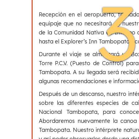
3
Recepción en el aeropuerto, traslad
equipaje que no necesitará en nuest
de la Comunidad Nativa de Infierno
hasta el Explorer’s Inn Tambopata Ec
Durante el viaje se almorzará un Bo
Torre P.C.V. (Puesto de Control) par
Tambopata. A su llegada será recibid
algunas recomendaciones e informació
Después de un descanso, nuestro intér
sobre las diferentes especies de 
Nacional Tambopata, para conoce
Abordaremos nuevamente la canoa p
Tambopata. Nuestro intérprete naturali
y así poder observarlos desde una dis