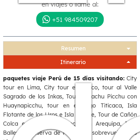
en viajes o llame al:
+51 984509207
Resumen
Itinerario
paquetes viaje Perú de 15 días visitando:
City
tour en Lima, City tour en Cusco, tour al Valle
Sagrado de los Inkas, Tour a Machu Picchu con
Huaynapicchu, tour en el Lago Titicaca, Isla
Flotante de los Uros e Isla Taquile, Tour de Cañón
Colca en 2 días y 1 noche en Arequipa, Islas
Ballestas, Reserva de Paracas y sobrevuelo a las