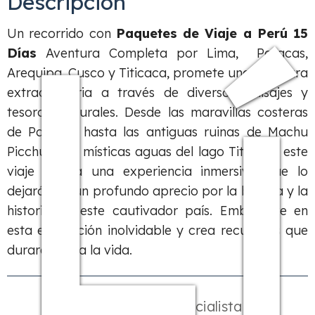
L
Descripción
Un recorrido con
Paquetes de Viaje a Perú 15
Días
Aventura Completa por Lima, Paracas,
Arequipa, Cusco y Titicaca, promete una aventura
extraordinaria a través de diversos paisajes y
tesoros culturales. Desde las maravillas costeras
de Paracas hasta las antiguas ruinas de Machu
Picchu y las místicas aguas del lago Titicaca, este
viaje brinda una experiencia inmersiva que lo
dejará con un profundo aprecio por la belleza y la
historia de este cautivador país. Embárcate en
esta expedición inolvidable y crea recuerdos que
durarán toda la vida.
Hable con un especialista