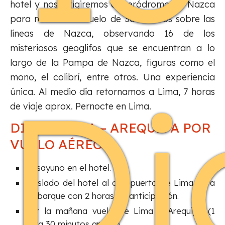
hotel y nos dirigiremos al aeródromo de Nazca
para realizar un vuelo de 30 minutos sobre las
líneas de Nazca, observando 16 de los
misteriosos geoglifos que se encuentran a lo
largo de la Pampa de Nazca, figuras como el
Di
mono, el colibrí, entre otros. Una experiencia
única. Al medio día retornamos a Lima, 7 horas
de viaje aprox. Pernocte en Lima.
DIA 06: LIMA – AREQUIPA POR
VUELO AÉREO.
Desayuno en el hotel.
Traslado del hotel al aeropuerto de Lima para
embarque con 2 horas de anticipación.
Por la mañana vuelo de Lima a Arequipa (1
hora 30 minutos aprox.).