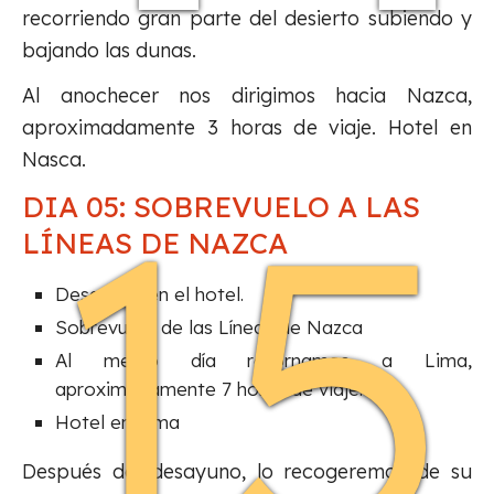
recorriendo gran parte del desierto subiendo y
bajando las dunas.
Al anochecer nos dirigimos hacia Nazca,
aproximadamente 3 horas de viaje. Hotel en
Nasca.
15
DIA 05: SOBREVUELO A LAS
LÍNEAS DE NAZCA
Desayuno en el hotel.
Sobrevuelo de las Líneas de Nazca
Al medio día retornamos a Lima,
aproximadamente 7 horas de viaje.
Hotel en Lima
Después del desayuno, lo recogeremos de su