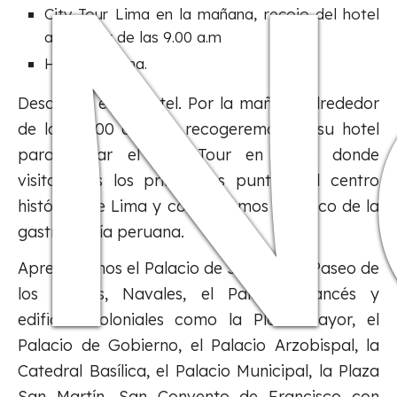
N
City Tour Lima en la mañana, recojo del hotel
alrededor de las 9.00 a.m
Hotel en Lima.
Desayuno en el hotel. Por la mañana alrededor
de las 09:00 a.m., lo recogeremos de su hotel
para iniciar el City Tour en Lima, donde
visitaremos los principales puntos del centro
histórico de Lima y conoceremos un poco de la
gastronomía peruana.
Apreciaremos el Palacio de Justicia, el Paseo de
los Héroes, Navales, el Palacio Francés y
edificios coloniales como la Plaza Mayor, el
Palacio de Gobierno, el Palacio Arzobispal, la
Catedral Basílica, el Palacio Municipal, la Plaza
San Martín, San Convento de Francisco con