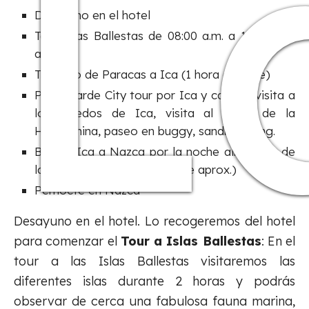
L
Desayuno en el hotel
Tour Islas Ballestas de 08:00 a.m. a 10:00 a.m.
aprox.
Traslado de Paracas a Ica (1 hora de viaje)
Por la tarde City tour por Ica y campo, visita a
los viñedos de Ica, visita al Oasis de la
Huacachina, paseo en buggy, sandboarding.
Bus de Ica a Nazca por la noche alrededor de
las 19:00 hrs (3 horas de viaje aprox.)
Pernocte en Nazca
Desayuno en el hotel. Lo recogeremos del hotel
para comenzar el
Tour a Islas Ballestas
: En el
tour a las Islas Ballestas visitaremos las
diferentes islas durante 2 horas y podrás
observar de cerca una fabulosa fauna marina,