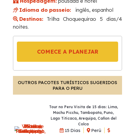
Hospedagem:
pousada e hotel
Idioma do passeio:
inglês, espanhol
Destinos:
Trilha
Choquequirao 5 dias/4
noites.
COMECE A PLANEJAR
OUTROS PACOTES TURÍSTICOS SUGERIDOS
PARA O PERU
Tour no Peru Visita de 15 dias: Lima,
Machu Picchu, Tambopata, Puno,
Lago Titicaca, Arequipa, Cañon del
Colca
15 Dias
Perú