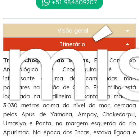
+51 984509207
mí
Visão geral
Itinerário
Trilha Choquequirao 5 dias
, Este Complexo
Arqueológico de Choquequirao é muito
interessante e uma das caminhadas mais
populares na região de Cusco. Esta trilha está
localizada na cordilheira Salkantay, a mais de
3.030 metros acima do nível do mar, cercada
pelos Apus de Yamana, Ampay, Chokecarpu,
Umasiyo e Panta, na margem esquerda do rio
Apurimac. Na época dos Incas, estava ligada e