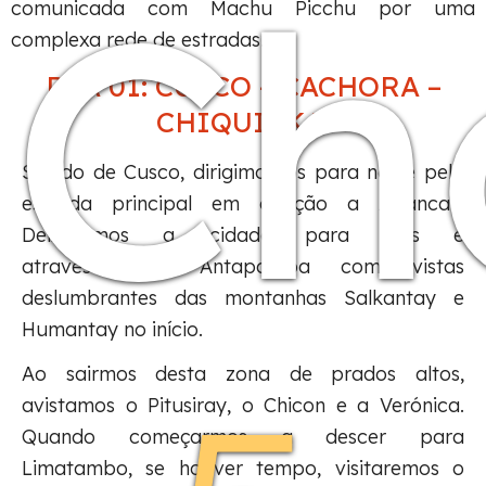
Ch
comunicada com Machu Picchu por uma
complexa rede de estradas.
DIA 01: CUSCO – CACHORA –
CHIQUISKA:
Saindo de Cusco, dirigimo-nos para norte pela
estrada principal em direção a Abancay.
Deixaremos a cidade para trás e
atravessaremos Antapampa com vistas
deslumbrantes das montanhas Salkantay e
Humantay no início.
Ao sairmos desta zona de prados altos,
avistamos o Pitusiray, o Chicon e a Verónica.
Quando começarmos a descer para
Limatambo, se houver tempo, visitaremos o