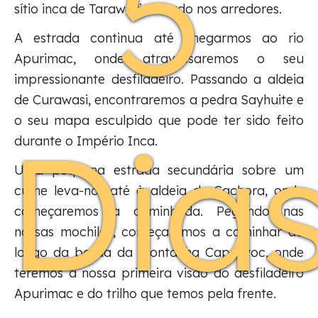
5
sítio inca de Tarawasi, situado nos arredores.
A estrada continua até chegarmos ao rio
Apurimac, onde atravessaremos o seu
impressionante desfiladeiro. Passando a aldeia
de Curawasi, encontraremos a pedra Sayhuite e
o seu mapa esculpido que pode ter sido feito
Dia
durante o Império Inca.
Uma pequena estrada secundária sobre um
cume leva-nos até à aldeia de Cachora, onde
começaremos a caminhada. Pegando nas
nossas mochilas, começaremos a caminhar ao
longo da borda da montanha Capuliyoc, onde
teremos a nossa primeira visão do desfiladeiro
Apurimac e do trilho que temos pela frente.