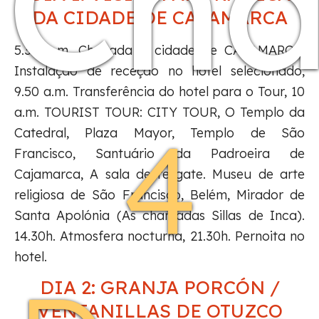
Cha
DA CIDADE DE CAJAMARCA
5.30 a.m. Chegada à cidade de CAJAMARCA,
Instalação de receção no hotel selecionado,
9.50 a.m. Transferência do hotel para o Tour, 10
a.m. TOURIST TOUR: CITY TOUR, O Templo da
4
Catedral, Plaza Mayor, Templo de São
Francisco, Santuário da Padroeira de
Cajamarca, A sala de resgate. Museu de arte
religiosa de São Francisco, Belém, Mirador de
Santa Apolónia (As chamadas Sillas de Inca).
14.30h. Atmosfera nocturna, 21.30h. Pernoita no
hotel.
DIA 2: GRANJA PORCÓN /
VENTANILLAS DE OTUZCO