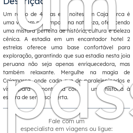
um
Descrição
Um retiro de 4 dias e 3 noites em Cajamarca é
uma viagem no tempo e na natureza, oferecendo
uma mistura perfeita de história, cultura e beleza
cênica. A estadia em um encantador hotel 2
estrelas oferece uma base confortável para
pas
exploração, garantindo que sua estadia nesta joia
peruana não seja apenas enriquecedora, mas
também relaxante. Mergulhe na magia de
Cajamarca, onde cada rua de paralelepípedos e
vista para a montanha contam uma história à
espera de ser descoberta.
Fale com um
especialista em viagens ou ligue: