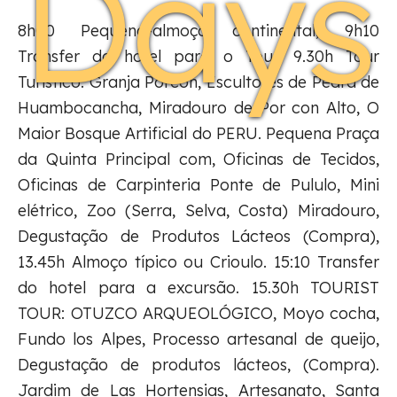
Days
8h00 Pequeno-almoço continental, 9h10
Transfer do hotel para o Tour. 9.30h Tour
Turístico: Granja Porcón, Escultores de Pedra de
Huambocancha, Miradouro de Por con Alto, O
Maior Bosque Artificial do PERU. Pequena Praça
da Quinta Principal com, Oficinas de Tecidos,
Oficinas de Carpinteria Ponte de Pululo, Mini
elétrico, Zoo (Serra, Selva, Costa) Miradouro,
Degustação de Produtos Lácteos (Compra),
13.45h Almoço típico ou Crioulo. 15:10 Transfer
do hotel para a excursão. 15.30h TOURIST
TOUR: OTUZCO ARQUEOLÓGICO, Moyo cocha,
Fundo los Alpes, Processo artesanal de queijo,
Degustação de produtos lácteos, (Compra).
Jardim de Las Hortensias, Artesanato, Santa