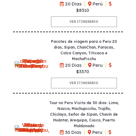
20 Dias
Perú
$8310
VER ITINERÁRIO
Pacotes de viagem para o Peru 20
dias, Sipan, ChanChan, Paracas,
Colca Canyon, Titicaca e
MachuPicchu
20 Dias
Peru
$3370
VER ITINERÁRIO
Tour no Peru Visita de 30 dias: Lima,
Nazca, Machupicchu, Trujillo,
Chiclayo, Señor de Sipan, Chavín de
Huántar, Arequipa, Cusco, Puerto
Maldonado
30 Dias
Peru