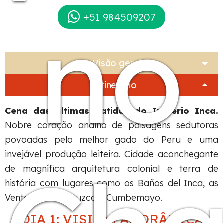
no
+51 984509207
Visão geral
Itinerário
Cena das últimas batidas do Império Inca.
Nobre coração andino de paisagens sedutoras
povoadas pelo melhor gado do Peru e uma
invejável produção leiteira. Cidade aconchegante
de magnífica arquitetura colonial e terra de
história com lugares como os Baños del Inca, as
Ventanillas de Otuzco e Cumbemayo.
DIA 1: VISITA PANORÂMICA