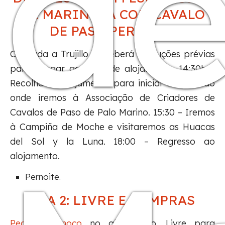
d
DE MARINERA COM CAVALO
DE PASO PERUANO.
Chegada a Trujillo, Receberá instruções prévias
para chegar ao local de alojamento, 14:30h –
Recolha no alojamento para iniciar a excursão
onde iremos à Associação de Criadores de
Cavalos de Paso de Palo Marino. 15:30 – Iremos
à Campiña de Moche e visitaremos as Huacas
del Sol y la Luna. 18:00 – Regresso ao
alojamento.
Pernoite.
DIA 2: LIVRE E COMPRAS
Pequeno-almoço
no alojamento, Livre para