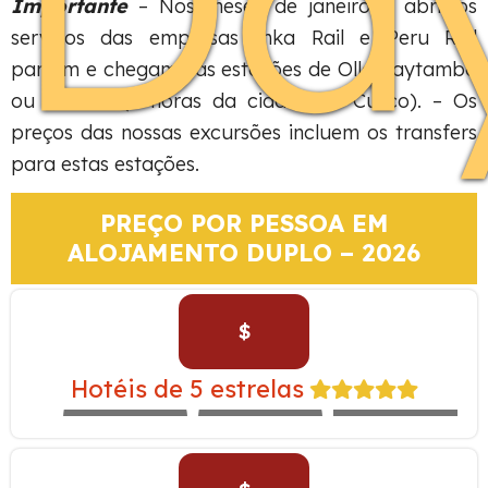
Importante
– Nos meses de janeiro a abril os
serviços das empresas Inka Rail e Peru Rail
partem e chegam nas estações de Ollantaytambo
ou Pachar (2 horas da cidade de Cusco). – Os
preços das nossas excursões incluem os transfers
para estas estações.
PREÇO POR PESSOA EM
ALOJAMENTO DUPLO – 2026
$
TAMBO DEL
INKA –
Hotéis de 5 estrelas
EXPEDITION
WESTIN
LIBERTADOR
TRAIN