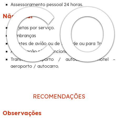
c
Assessoramento pessoal 24 horas.
Não inclui
Gorjetas por serviço.
Lembranças
Bilhetes de avião ou de terra de ou para Trujillo.
Alimentação não mencionada.
Transfer aeroporto / autocarro – hotel –
aeroporto / autocarro.
RECOMENDAÇÕES
Observações