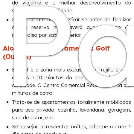
P
do viajante e o melhor desenvolvimento do
serviço na sua totalidade.
Se um cliente decidir retirar-se antes de finalizar
a sua reserva não haverá qualquer tipo de
reembolso por saída anterior.
Alojamento Apartamentos Golf
(Outros)
El Golf é a zona mais exclusiva de Trujillo e está
apenas a 10 minutos do aeroporto e do centro
da cidade. O Centro Comercial Real Plaza fica a 5
minutos de carro.
Trata-se de apartamentos totalmente mobilados
para uso privado: cozinha, lavandaria, garagem,
sala de estar, etc.
Se desejar acrescentar noites, informe-os até 1