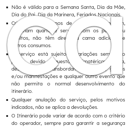
ca
Não é válido para a Semana Santa, Dia da Mãe,
Dia do Pai, Dia da Marinera, Feriados Nacionais.
Crianças com menos de 3 anos não pagam,
partilham quarto e serviço com os pais e/ou
adultos, não têm direito a cama adicional e
outros consumos.
O serviço está sujeito a variações sem aviso
prévio, devido a questões climatéricas (chuva,
deslizamentos, transbordamentos, etc.), greves
e/ou manifestações e qualquer outro evento que
não permita o normal desenvolvimento do
itinerário.
Qualquer anulação do serviço, pelos motivos
indicados, não se aplica a devoluções.
O Itinerário pode variar de acordo com o critério
do operador, sempre para garantir a segurança