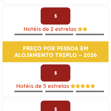
$
SAN AGUSTIN
MONASTERIO –
Hotéis de 2 estrelas
EXPEDITION
MARIEL
SACHA
TRAIN
PREÇO POR PESSOA EM
ALOJAMENTO TRIPLO – 2026
$
TAMBO DEL
INKA –
Hotéis de 5 estrelas
EXPEDITION
WESTIN
LIBERTADOR
TRAIN
$