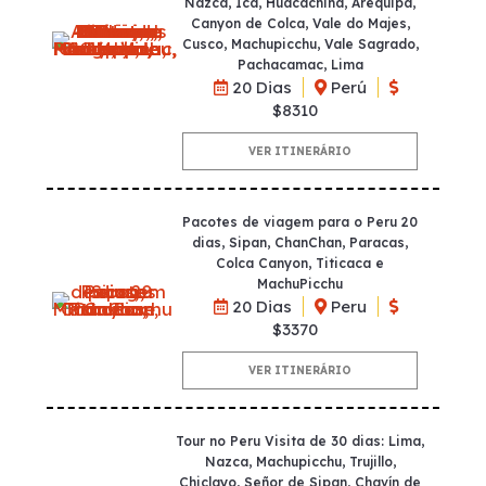
Nazca, Ica, Huacachina, Arequipa,
Canyon de Colca, Vale do Majes,
Cusco, Machupicchu, Vale Sagrado,
Pachacamac, Lima
20 Dias
Perú
$8310
VER ITINERÁRIO
Pacotes de viagem para o Peru 20
dias, Sipan, ChanChan, Paracas,
Colca Canyon, Titicaca e
MachuPicchu
20 Dias
Peru
$3370
VER ITINERÁRIO
Tour no Peru Visita de 30 dias: Lima,
Nazca, Machupicchu, Trujillo,
Chiclayo, Señor de Sipan, Chavín de