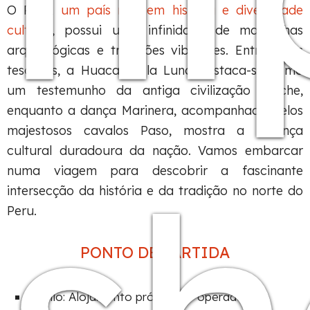
O Peru,
um país rico em história e diversidade
cultural
, possui uma infinidade de maravilhas
arqueológicas e tradições vibrantes. Entre estes
tesouros, a Huaca de la Luna destaca-se como
um testemunho da antiga civilização Moche,
enquanto a dança Marinera, acompanhada pelos
majestosos cavalos Paso, mostra a herança
cultural duradoura da nação. Vamos embarcar
numa viagem para descobrir a fascinante
intersecção da história e da tradição no norte do
Peru.
PONTO DE PARTIDA
Trujillo: Alojamento próprio do operador.