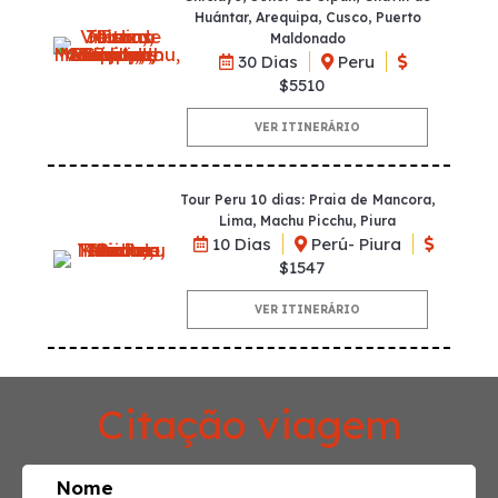
Huántar, Arequipa, Cusco, Puerto
Maldonado
30 Dias
Peru
$5510
VER ITINERÁRIO
Tour Peru 10 dias: Praia de Mancora,
Lima, Machu Picchu, Piura
10 Dias
Perú- Piura
$1547
VER ITINERÁRIO
Citação viagem