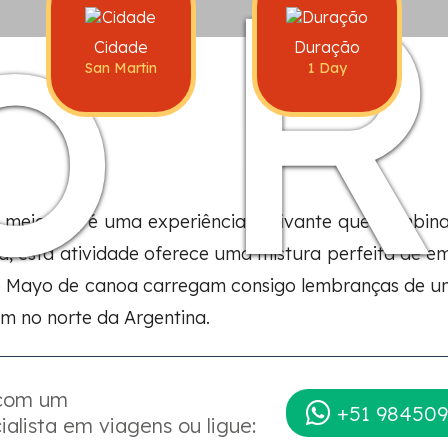
o R
Cidade
Duração
San Martin
1 Day
eio dia, é uma experiência cativante que combina 
esta atividade oferece uma mistura perfeita de emo
Río Mayo de canoa carregam consigo lembranças de 
m no norte da Argentina.
 com um
+51 984509
ialista em viagens ou ligue: