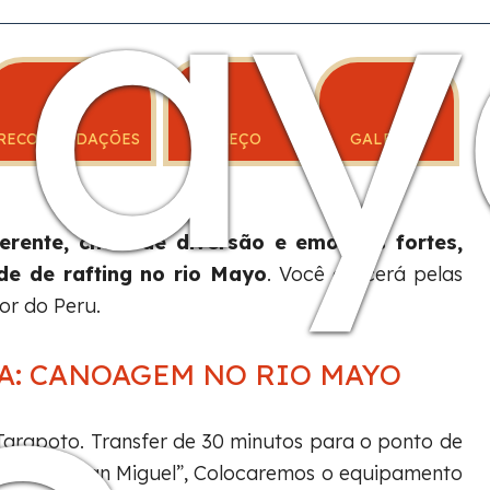
ay
RECOMENDAÇÕES
PREÇO
GALERÍA
erente, cheia de diversão e emoções fortes,
de de rafting no rio Mayo
. Você descerá pelas
or do Peru.
A: CANOAGEM NO RIO MAYO
e Tarapoto. Transfer de 30 minutos para o ponto de
dade de San Miguel”, Colocaremos o equipamento