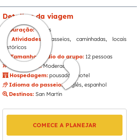
o,
Detalhes da viagem
Duração:
1 dias
Atividades:
Passeios, caminhadas, locais
históricos
Tamanho médio do grupo:
12 pessoas
Dificuldade:
Moderada
Hospedagem:
pousada e hotel
Idioma do passeio:
inglês, espanhol
Destinos:
San Martin
COMECE A PLANEJAR