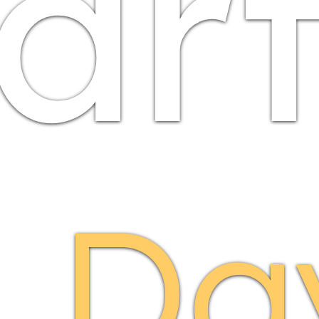
art
1 Da