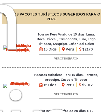
n
OUTROS PACOTES TURÍSTICOS SUGERIDOS PARA O
PERU
Tour no Peru Visita de 15 dias: Lima,
Machu Picchu, Tambopata, Puno, Lago
Titicaca, Arequipa, Cañon del Colca
15 Dias
Perú
$2170
VER ITINERÁRIO
Pacotes turísticos Peru 15 dias, Paracas,
Arequipa, Cusco e Titicaca
15 Dias
Peru
$2012
VER ITINERÁRIO
Tour no Peru Visita de 20 dias e 19