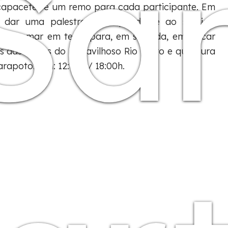
Sa
, capacetes e um remo para cada participante. Em
a dar uma palestra correspondente ao serviço,
a e remar em terra para, em seguida, embarcar
s das águas do maravilhoso Rio Mayo e que dura
rapoto. Fim: 12:30h / 18:00h.