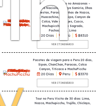
in
noites: Lima, Cruzeiro no Amazonas –
Reserva Nacional Pacaya Samiria, Ilhas
Ballestas, Paracas, Linhas de Nazca,
Ica, Huacachina, Arequipa, Canyon de
Colca, Vale do Majes, Cusco,
Machupicchu, Vale Sagrado,
Pachacamac, Lima
20 Dias
Perú
$8310
VER ITINERÁRIO
Pacotes de viagem para o Peru 20 dias,
y
Sipan, ChanChan, Paracas, Colca
Canyon, Titicaca e MachuPicchu
20 Dias
Peru
$3370
VER ITINERÁRIO
Tour no Peru Visita de 30 dias: Lima,
Nazca, Machupicchu, Trujillo, Chiclayo,