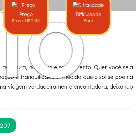
ío
Preço
Dificuldade
From: USD 45
Fácil
aventura, natureza e relaxamento. Quer você seja
ção e tranquilidade. À medida que o sol se põe na
uma viagem verdadeiramente encantadora, deixando
207