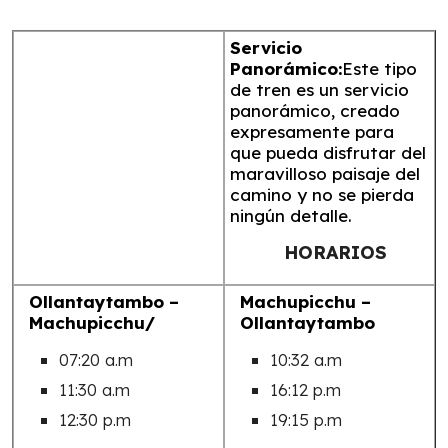
Servicio
Panorámico:
Este tipo
de tren es un servicio
panorámico, creado
expresamente para
que pueda disfrutar del
maravilloso paisaje del
camino y no se pierda
ningún detalle.
HORARIOS
Ollantaytambo –
Machupicchu –
Machupicchu/
Ollantaytambo
07:20 a.m
10:32 a.m
11:30 a.m
16:12 p.m
12:30 p.m
19:15 p.m