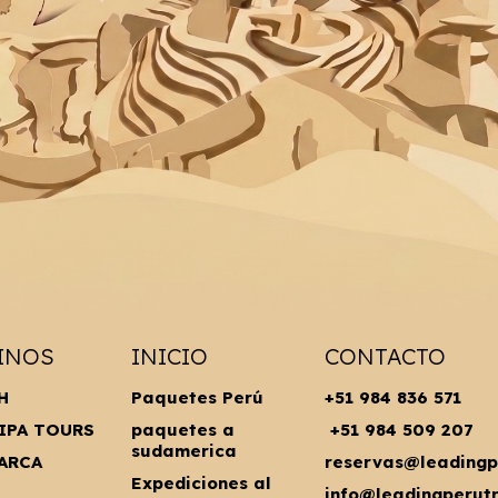
INOS
INICIO
CONTACTO
H
Paquetes Perú
+51 984 836 571
IPA TOURS
paquetes a
+51 984 509 207
sudamerica
ARCA
reservas@leadingp
Expediciones al
info@leadingperut